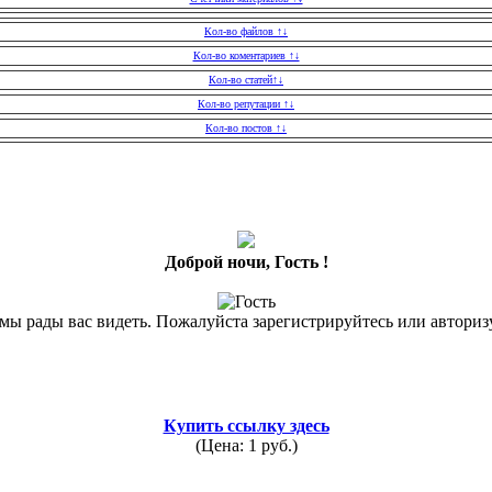
Кол-во файлов ↑↓
Кол-во коментариев ↑↓
Кол-во статей↑↓
Кол-во репутации ↑↓
Кол-во постов ↑↓
Доброй ночи, Гость !
 мы рады вас видеть. Пожалуйста зарегистрируйтесь или авториз
Купить ссылку здесь
(Цена: 1 руб.)