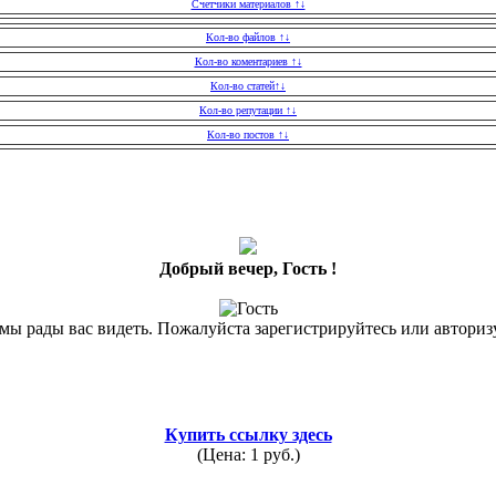
Счетчики материалов ↑↓
Кол-во файлов ↑↓
Кол-во коментариев ↑↓
Кол-во статей↑↓
Кол-во репутации ↑↓
Кол-во постов ↑↓
Добрый вечер, Гость !
 мы рады вас видеть. Пожалуйста зарегистрируйтесь или авториз
Купить ссылку здесь
(Цена: 1 руб.)