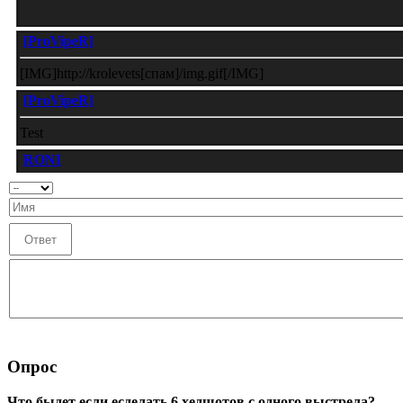
Опрос
Что быдет если есделать 6 хедшотов с одного выстрела?